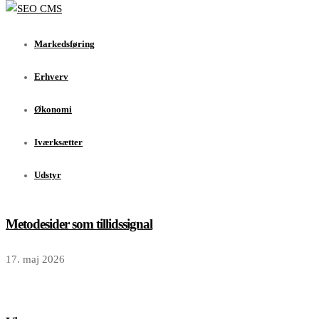
Markedsføring
Erhverv
Markedsføring
Økonomi
Iværksætter
Erhverv
Udstyr
Økonomi
Seneste nyt
Iværksætter
Udstyr
View
Metodesider som tillidssignal
17. maj 2026