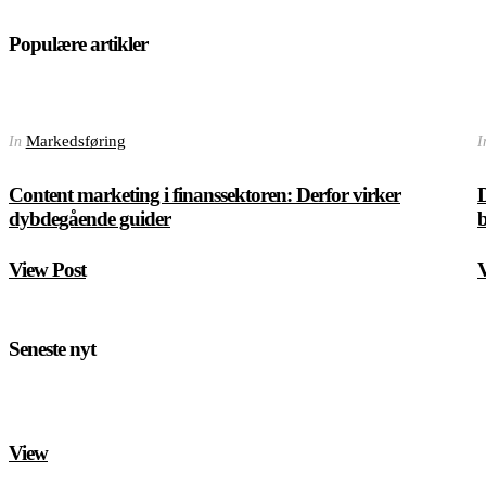
Populære artikler
Markedsføring
In
I
Content marketing i finanssektoren: Derfor virker
D
dybdegående guider
b
View Post
V
Seneste nyt
View